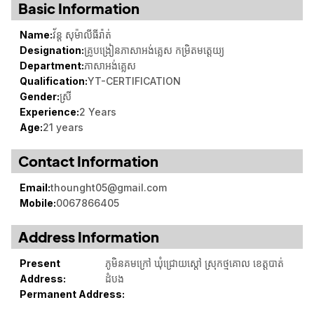
Basic Information
Name:
វ័ន្ត សុម៉ាលីធីរ៉ាត់
Designation:
គ្រូបង្រៀនភាសាអង់គ្លេស កម្រិតមត្តេយ្យ
Department:
ភាសាអង់គ្លេស
Qualification:
YT-CERTIFICATION
Gender:
ស្រី
Experience:
2 Years
Age:
21 years
Contact Information
Email:
thounght05@gmail.com
Mobile:
0067866405
Address Information
Present
ភូមិនគមក្រៅ ​ឃុំជ្រោយស្តៅ ស្រុកថ្មគោល ខេត្តបាត់
Address:
ដំបង
Permanent Address: