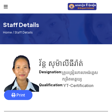
ផ្សេងៗ
ប្រត្តិទិនប្រចាំឆ្នាំសិក្សា
Staff Details
កាលវិភាគថ្នាក់
Home
/ Staff Details
ពិធីផ្សេងៗ
កាលវិភាគប្រលង
គ្រឿងបរិក្ខារ
វ័ន្ត សុម៉ាលីធីរ៉ាត់
Notice Board
Designation:
គ្រូបង្រៀនភាសាអង់គ្លេស
កម្រិតមត្តេយ្យ
Qualification:
YT-Certification
Print