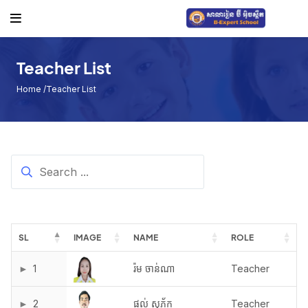
ផ្សេងៗ
ប្រត្តិទិនប្រចាំឆ្នាំសិក្សា
Teacher List
កាលវិភាគថ្នាក់
Home
/Teacher List
ពិធីផ្សេងៗ
កាលវិភាគប្រលង
គ្រឿងបរិក្ខារ
Notice Board
SL
IMAGE
NAME
ROLE
1
រ៉ម ចាន់ណា 
Teacher
2
ផល់ សុភ័ក 
Teacher