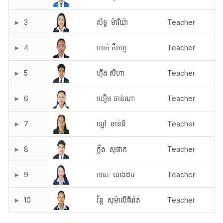
3
សិទ្ធ  ម៉ារីយ៉ា 
Teacher
4
ហាក់ គឹមហួ 
Teacher
5
ហ៊ីង​ សីហា 
Teacher
6
ឃឿម ចាន់ណា 
Teacher
7
ឡៅ  ចាន់នី 
Teacher
8
ក្លឹង  សុផាក 
Teacher
9
ទេស  ណងដាវ 
Teacher
10
វ័ន្ត  សុម៉ាលីធីរ៉ាត់ 
Teacher